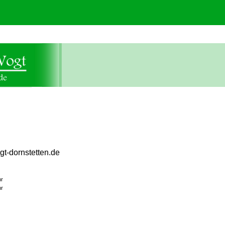
gt-dornstetten.de
hr
hr