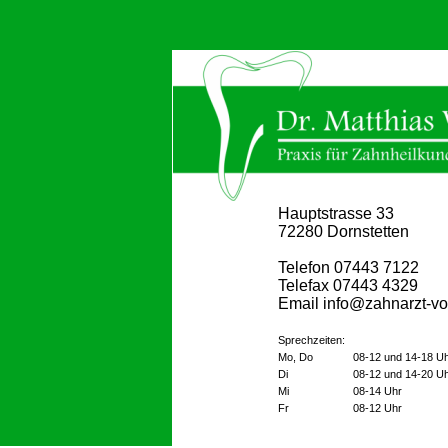
Hauptstrasse 33
72280 Dornstetten
Telefon 07443 7122
Telefax 07443 4329
Email info@zahnarzt-vo
Sprechzeiten:
Mo, Do
08-12 und 14-18 U
Di
08-12 und 14-20 U
Mi
08-14 Uhr
Fr
08-12 Uhr