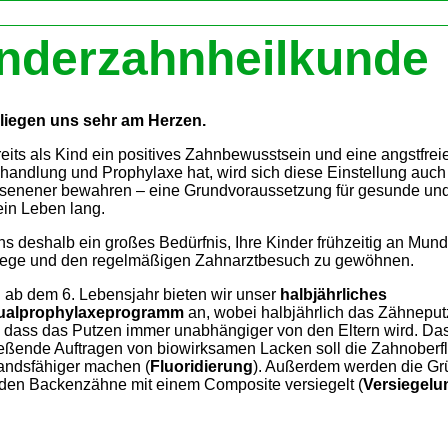
nderzahnheilkunde
 liegen uns sehr am Herzen.
eits als Kind ein positives Zahnbewusstsein und eine angstfre
andlung und Prophylaxe hat, wird sich diese Einstellung au
senener bewahren – eine Grundvoraussetzung für gesund
in Leben lang.
uns deshalb ein großes Bedürfnis, Ihre Kinder frühzeitig an Mun
lege und den regelmäßigen Zahnarztbesuch zu gewöhnen.
 ab dem 6. Lebensjahr bieten wir unser
halbjährliches
dualprophylaxeprogramm
an, wobei halbjährlich das Zähnep
o dass das Putzen immer unabhängiger von den Eltern wird. Da
eßende Auftragen von biowirksamen Lacken soll die Zahnoberf
andsfähiger machen (
Fluoridierung
). Außerdem werden die Gr
den Backenzähne mit einem Composite versiegelt (
Versiegelu