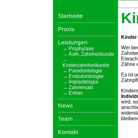
Ki
Startseite
Praxis
Kinder
Leistungen
Wer ber
Prophylaxe
Zahnbeh
Ästh. Zahnheilkunde
Erwach
Zähne e
Kinderzahnheilkunde
Parodontologie
Es ist 
Endodontologie
Zahnpf
Implantologie
Zahnersatz
Kindern
Extras
Indivi
wird, s
News
anschli
widerst
Team
bleiben
Kontakt