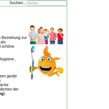
Suchen...
ie Beziehung zur
ch als
e und schöne
dhygiene ,
utzen geübt
s
läche
übchen der
ng
).